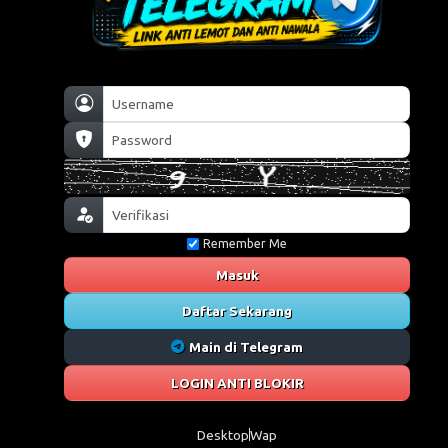
Remember Me
Masuk
Daftar Sekarang
Main di Telegram
LOGIN ANTI BLOKIR
Desktop
Wap