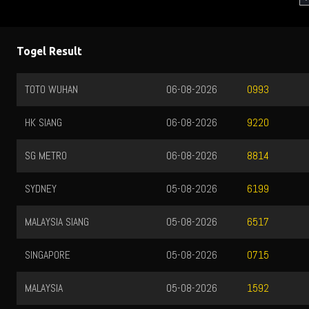
Togel Result
TOTO WUHAN
06-08-2026
0993
HK SIANG
06-08-2026
9220
SG METRO
06-08-2026
8814
SYDNEY
05-08-2026
6199
MALAYSIA SIANG
05-08-2026
6517
SINGAPORE
05-08-2026
0715
MALAYSIA
05-08-2026
1592