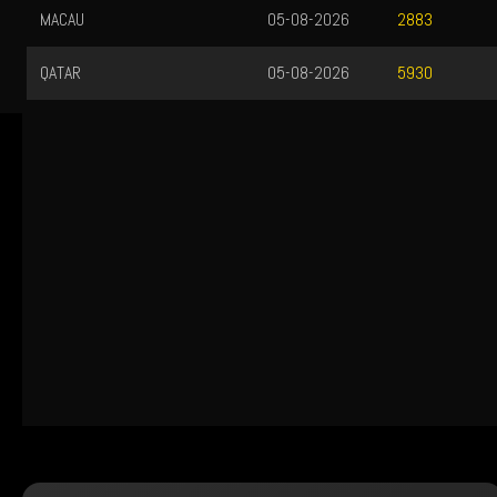
MACAU
05-08-2026
2883
QATAR
05-08-2026
5930