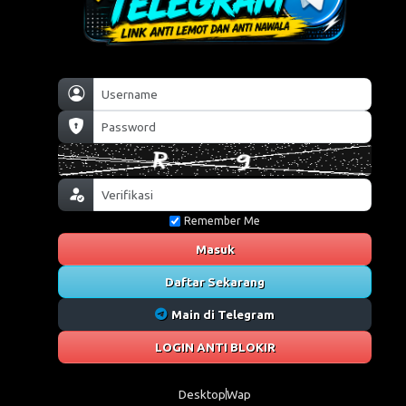
Remember Me
Masuk
Daftar Sekarang
Main di Telegram
LOGIN ANTI BLOKIR
Desktop
Wap