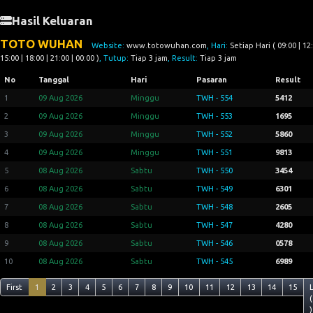
Hasil Keluaran
TOTO WUHAN
Website:
www.totowuhan.com
, Hari:
Setiap Hari ( 09:00 | 12:
15:00 | 18:00 | 21:00 | 00:00 )
, Tutup:
Tiap 3 jam
, Result:
Tiap 3 jam
No
Tanggal
Hari
Pasaran
Result
1
09 Aug 2026
Minggu
TWH - 554
5412
2
09 Aug 2026
Minggu
TWH - 553
1695
3
09 Aug 2026
Minggu
TWH - 552
5860
4
09 Aug 2026
Minggu
TWH - 551
9813
5
08 Aug 2026
Sabtu
TWH - 550
3454
6
08 Aug 2026
Sabtu
TWH - 549
6301
7
08 Aug 2026
Sabtu
TWH - 548
2605
8
08 Aug 2026
Sabtu
TWH - 547
4280
9
08 Aug 2026
Sabtu
TWH - 546
0578
10
08 Aug 2026
Sabtu
TWH - 545
6989
First
1
2
3
4
5
6
7
8
9
10
11
12
13
14
15
(
)